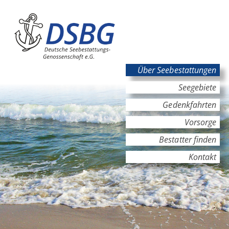
Hauptinhalt
Hauptnavigation
Über Seebestattungen
Seegebiete
Gedenkfahrten
Vorsorge
Bestatter finden
Kontakt