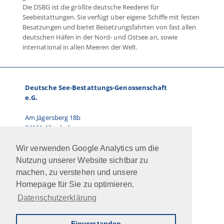
Die DSBG ist die größte deutsche Reederei für
Seebestattungen. Sie verfügt über eigene Schiffe mit festen
Besatzungen und bietet Beisetzungsfahrten von fast allen
deutschen Häfen in der Nord- und Ostsee an, sowie
international in allen Meeren der Welt.
Deutsche See-Bestattungs-Genossenschaft
e.G.
Am Jägersberg 18b
24161 Altenholz
Telefon: 0431.66 67 87-0
Wir verwenden Google Analytics um die
E-Mail:
info@dsbg.de
Nutzung unserer Website sichtbar zu
machen, zu verstehen und unsere
Vorstand:
Homepage für Sie zu optimieren.
Ralf Paulsen, Marcus Kühn
Datenschutzerklärung
Jobs
Intern
Newsletter
AGB
Impressum
Datenschutz
Kontakt
Einverstanden