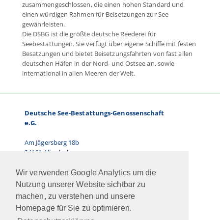
zusammengeschlossen, die einen hohen Standard und
einen würdigen Rahmen für Beisetzungen zur See
gewährleisten.
Die DSBG ist die größte deutsche Reederei für
Seebestattungen. Sie verfügt über eigene Schiffe mit festen
Besatzungen und bietet Beisetzungsfahrten von fast allen
deutschen Häfen in der Nord- und Ostsee an, sowie
international in allen Meeren der Welt.
Deutsche See-Bestattungs-Genossenschaft
e.G.
Am Jägersberg 18b
24161 Altenholz
Telefon: 0431.66 67 87-0
Wir verwenden Google Analytics um die
E-Mail:
info@dsbg.de
Nutzung unserer Website sichtbar zu
machen, zu verstehen und unsere
Vorstand:
Homepage für Sie zu optimieren.
Ralf Paulsen, Marcus Kühn