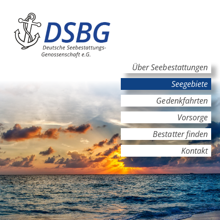
Hauptinhalt
Hauptnavigation
Über Seebestattungen
Seegebiete
Gedenkfahrten
Vorsorge
Bestatter finden
Kontakt