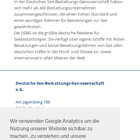
In der Deutschen See-Bestattungs-Genossenschaft haben
sich mehr als 400 Bestattungsunternehmen
zusammengeschlossen, die einen hohen Standard und
einen würdigen Rahmen für Beisetzungen zur See
gewährleisten.
Die DSBG ist die größte deutsche Reederei für
Seebestattungen. Sie verfügt über eigene Schiffe mit festen
Besatzungen und bietet Beisetzungsfahrten von fast allen
deutschen Häfen in der Nord- und Ostsee an, sowie
international in allen Meeren der Welt.
Deutsche See-Bestattungs-Genossenschaft
e.G.
Am Jägersberg 18b
24161 Altenholz
Telefon: 0431.66 67 87-0
Wir verwenden Google Analytics um die
E-Mail:
info@dsbg.de
Nutzung unserer Website sichtbar zu
machen, zu verstehen und unsere
Vorstand: